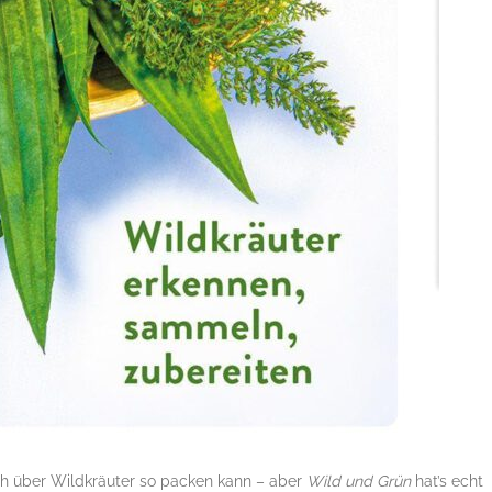
uch über Wildkräuter so packen kann – aber
Wild und Grün
hat’s echt