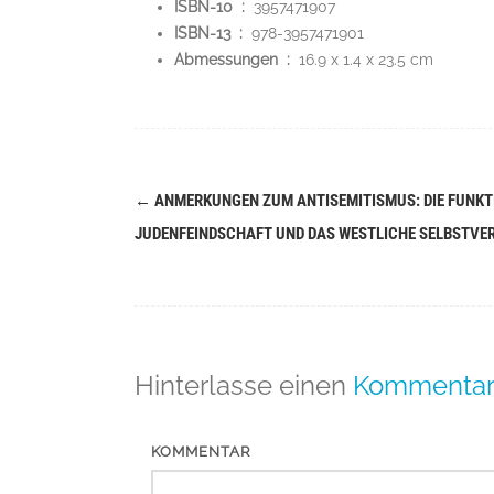
ISBN-10 ‏ : ‎
3957471907
ISBN-13 ‏ : ‎
978-3957471901
Abmessungen ‏ : ‎
16.9 x 1.4 x 23.5 cm
←
ANMERKUNGEN ZUM ANTISEMITISMUS: DIE FUNKT
Navigation
JUDENFEINDSCHAFT UND DAS WESTLICHE SELBSTVE
(Beiträge)
Hinterlasse einen
Kommenta
KOMMENTAR