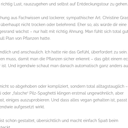
h richtig Lust, rauszugehen und selbst auf Entdeckungstour zu gehen.
ung aus Fachwissen und lockerer, sympathischer Art. Christine Gras
t überhaupt nicht trocken oder belehrend. Eher so, als würde dir eine
srand wächst – nur halt mit richtig Ahnung. Man fühlt sich total gu
l Plan von Pflanzen hatte.
dlich und anschaulich. Ich hatte nie das Gefühl, überfordert zu sein.
ten muss, damit man die Pflanzen sicher erkennt – das gibt einem ec
r ist. Und irgendwie schaut man danach automatisch ganz anders au
 nicht so abgehoben oder kompliziert, sondern total alltagstauglich –
i oder „falsche“ Pilz-Spaghetti klingen erstmal ungewöhnlich, aber
st, einiges auszuprobieren. Und dass alles vegan gehalten ist, passt
gendwie aufgesetzt wirkt.
ist schön gestaltet, übersichtlich und macht einfach Spaß beim
teckt.