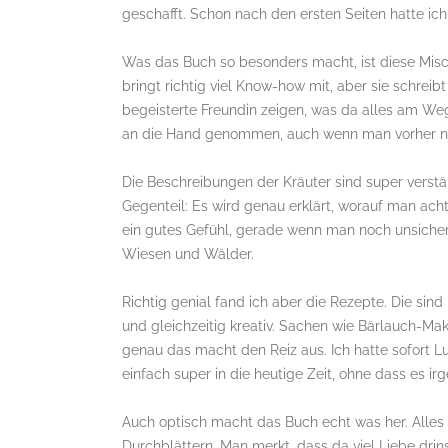
geschafft. Schon nach den ersten Seiten hatte ic
Was das Buch so besonders macht, ist diese Misch
bringt richtig viel Know-how mit, aber sie schreib
begeisterte Freundin zeigen, was da alles am Wege
an die Hand genommen, auch wenn man vorher nul
Die Beschreibungen der Kräuter sind super verstän
Gegenteil: Es wird genau erklärt, worauf man ach
ein gutes Gefühl, gerade wenn man noch unsiche
Wiesen und Wälder.
Richtig genial fand ich aber die Rezepte. Die sind
und gleichzeitig kreativ. Sachen wie Bärlauch-Mak
genau das macht den Reiz aus. Ich hatte sofort Lu
einfach super in die heutige Zeit, ohne dass es ir
Auch optisch macht das Buch echt was her. Alles 
Durchblättern. Man merkt, dass da viel Liebe drins