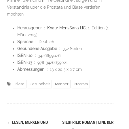
Männer, die sich um ihre Gesundheit sorgen und ihr
Verständnis über die Prostata und Blase vertiefen
möchten.
Herausgeber ‏ : ‎
Knaur MensSana HC
; 1. Edition (1.
März 2023)
Sprache ‏ : ‎
Deutsch
Gebundene Ausgabe ‏ : ‎
352 Seiten
ISBN-10 ‏ : ‎
3426659026
ISBN-13 ‏ : ‎
978-3426659021
Abmessungen ‏ : ‎
13 x 20.3 x 2.7 cm
Blase
Gesundheit
Männer
Prostata
←
LESEN, MERKEN UND
SIEGFRIED: ROMAN | EINE DER