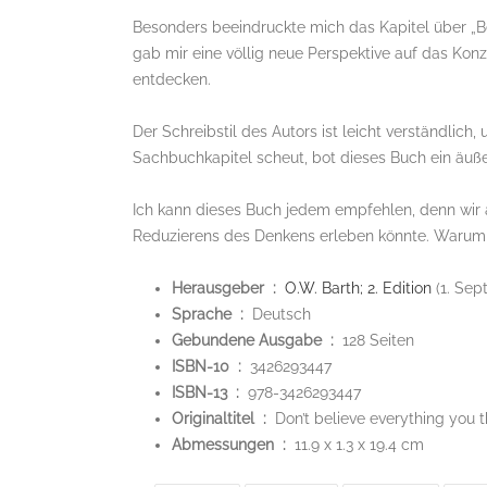
Besonders beeindruckte mich das Kapitel über „B
gab mir eine völlig neue Perspektive auf das Kon
entdecken.
Der Schreibstil des Autors ist leicht verständlich,
Sachbuchkapitel scheut, bot dieses Buch ein äuß
Ich kann dieses Buch jedem empfehlen, denn wir a
Reduzierens des Denkens erleben könnte. Warum 
Herausgeber ‏ : ‎
O.W. Barth; 2. Edition
(1. Sep
Sprache ‏ : ‎
Deutsch
Gebundene Ausgabe ‏ : ‎
128 Seiten
ISBN-10 ‏ : ‎
3426293447
ISBN-13 ‏ : ‎
978-3426293447
Originaltitel ‏ : ‎
Don’t believe everything you t
Abmessungen ‏ : ‎
11.9 x 1.3 x 19.4 cm