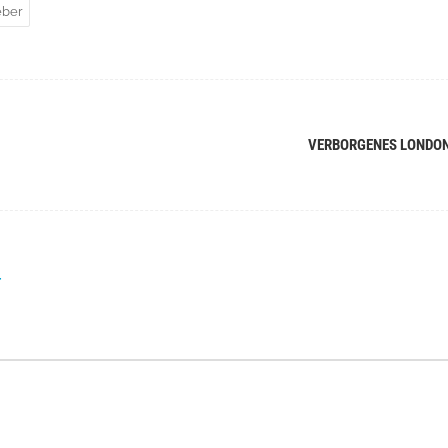
eber
VERBORGENES LONDO
r