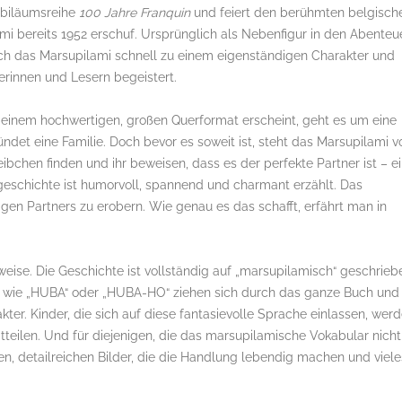
Jubiläumsreihe
100 Jahre Franquin
und feiert den berühmten belgisch
i bereits 1952 erschuf. Ursprünglich als Nebenfigur in den Abenteu
ich das Marsupilami schnell zu einem eigenständigen Charakter und
erinnen und Lesern begeistert.
einem hochwertigen, großen Querformat erscheint, geht es um eine
et eine Familie. Doch bevor es soweit ist, steht das Marsupilami v
bchen finden und ihr beweisen, dass es der perfekte Partner ist – e
esgeschichte ist humorvoll, spannend und charmant erzählt. Das
igen Partners zu erobern. Wie genau es das schafft, erfährt man in
eise. Die Geschichte ist vollständig auf „marsupilamisch“ geschrieb
fe wie „HUBA“ oder „HUBA-HO“ ziehen sich durch das ganze Buch und
kter. Kinder, die sich auf diese fantasievolle Sprache einlassen, wer
tteilen. Und für diejenigen, die das marsupilamische Vokabular nicht
gen, detailreichen Bilder, die die Handlung lebendig machen und viele