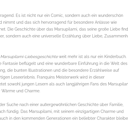
ragend. Es ist nicht nur ein Comic, sondern auch ein wunderschön
nd nimmt und das sich hervorragend für besondere Anlässe wie
et. Die Geschichte über das Marsupilami, das seine große Liebe fin
euer, sondern auch eine universelle Erzählung über Liebe, Zusammenh
 Marsupilami-Liebesgeschichte
weit mehr ist als nur ein Kinderbuch.
die Fantasie beflügelt und eine wunderbare Einführung in die Welt des
g, die bunten Illustrationen und die besondere Erzählweise auf
tigen Leseerlebnis. Franquins Meisterwerk wird in dieser
tet sowohl jungen Lesern als auch langjährigen Fans des Marsupila
er Wärme und Charme.
f der Suche nach einer außergewöhnlichen Geschichte über Familie,
uch fündig. Das Marsupilami, mit seinem einzigartigen Charme und
h auch in den kommenden Generationen ein beliebter Charakter bleibe