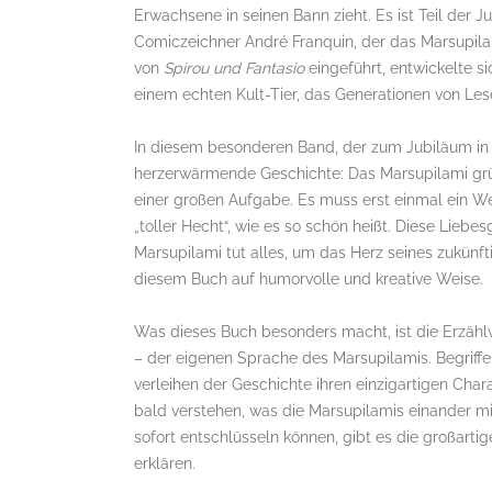
Erwachsene in seinen Bann zieht. Es ist Teil der 
Comiczeichner André Franquin, der das Marsupilam
von
Spirou und Fantasio
eingeführt, entwickelte s
einem echten Kult-Tier, das Generationen von Les
In diesem besonderen Band, der zum Jubiläum in 
herzerwärmende Geschichte: Das Marsupilami gründ
einer großen Aufgabe. Es muss erst einmal ein Wei
„toller Hecht“, wie es so schön heißt. Diese Lieb
Marsupilami tut alles, um das Herz seines zukünft
diesem Buch auf humorvolle und kreative Weise.
Was dieses Buch besonders macht, ist die Erzählw
– der eigenen Sprache des Marsupilamis. Begrif
verleihen der Geschichte ihren einzigartigen Chara
bald verstehen, was die Marsupilamis einander mi
sofort entschlüsseln können, gibt es die großarti
erklären.