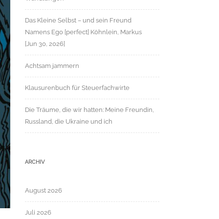
Das Kleine Selbst – und sein Freund
Namens Ego [perfect] Köhnlein, Markus
[Jun 30, 2026]
Achtsam jammern
Klausurenbuch für Steuerfachwirte
Die Träume, die wir hatten: Meine Freundin,
Russland, die Ukraine und ich
ARCHIV
August 2026
Juli 2026