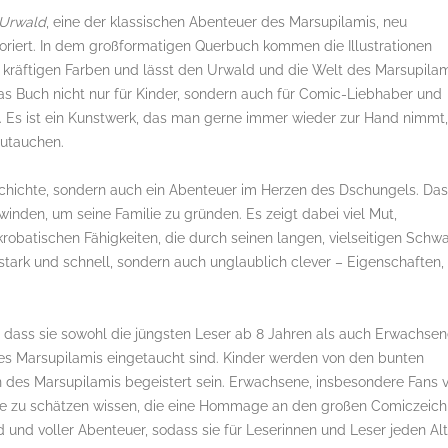
 Urwald
, eine der klassischen Abenteuer des Marsupilamis, neu
loriert. In dem großformatigen Querbuch kommen die Illustrationen
in kräftigen Farben und lässt den Urwald und die Welt des Marsupila
s Buch nicht nur für Kinder, sondern auch für Comic-Liebhaber und
 Es ist ein Kunstwerk, das man gerne immer wieder zur Hand nimmt,
zutauchen.
eschichte, sondern auch ein Abenteuer im Herzen des Dschungels. Das
nden, um seine Familie zu gründen. Es zeigt dabei viel Mut,
robatischen Fähigkeiten, die durch seinen langen, vielseitigen Schw
stark und schnell, sondern auch unglaublich clever – Eigenschaften,
 dass sie sowohl die jüngsten Leser ab 8 Jahren als auch Erwachse
t des Marsupilamis eingetaucht sind. Kinder werden von den bunten
n des Marsupilamis begeistert sein. Erwachsene, insbesondere Fans 
age zu schätzen wissen, die eine Hommage an den großen Comiczeich
d und voller Abenteuer, sodass sie für Leserinnen und Leser jeden Al