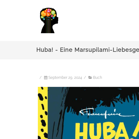
Huba! - Eine Marsupilami-Liebesg
/
September 29, 2024
/
Buch