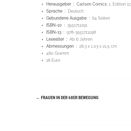
Herausgeber ‏ :
‎
Carlsen Comics;
1. Edition (
Sprache ‏ : ‎
Deutsch
Gebundene Ausgabe ‏ : ‎
64 Seiten
ISBN-10 ‏ : ‎
3551711291
ISBN-13 ‏ : ‎
978-3551711298
Lesealter ‏ : ‎
Ab 6 Jahren
Abmessungen ‏ : ‎
28.3 x 1.03 x 21.5 cm
480 Gramm
18 Euro
←
FRAUEN IN DER 68ER BEWEGUNG
Navigation
(Beiträge)