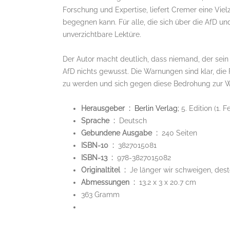
Forschung und Expertise, liefert Cremer eine Vi
begegnen kann. Für alle, die sich über die AfD un
unverzichtbare Lektüre.
Der Autor macht deutlich, dass niemand, der sei
AfD nichts gewusst. Die Warnungen sind klar, die 
zu werden und sich gegen diese Bedrohung zur Weh
Herausgeber ‏ :
‎
Berlin Verlag;
5. Edition (1. 
Sprache ‏ : ‎
Deutsch
Gebundene Ausgabe ‏ : ‎
240 Seiten
ISBN-10 ‏ : ‎
3827015081
ISBN-13 ‏ : ‎
978-3827015082
Originaltitel ‏ : ‎
Je länger wir schweigen, de
Abmessungen ‏ : ‎
13.2 x 3 x 20.7 cm
363 Gramm