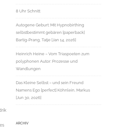
8 Uhr Schnitt
Autogene Geburt: Mit Hypnobirthing
selbstbestimmt gebären [paperback]
Bartig-Prang, Tatje [Jan 14, 2026]
Heinrich Heine – Vom Triaspoeten zum
polyphonen Autor: Prozesse und
Wandlungen
Das Kleine Selbst – und sein Freund
Namens Ego [perfect] Köhnlein, Markus
[Jun 30, 2026]
rik
ARCHIV
 es