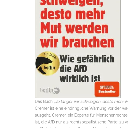
Das Buch
„Je länger wir schweigen, desto mehr Mu
Cremer ist eine eindringliche Warnung vor der wa
ausgeht. Cremer, ein Experte für Menschenrechte 
ist, die AfD nur als rechtspopulistische Partei zu 