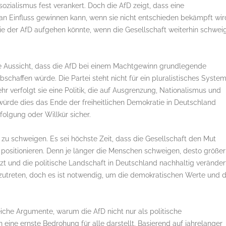
ialismus fest verankert. Doch die AfD zeigt, dass eine
 Einfluss gewinnen kann, wenn sie nicht entschieden bekämpft wir
gie der AfD aufgehen könnte, wenn die Gesellschaft weiterhin schwei
e Aussicht, dass die AfD bei einem Machtgewinn grundlegende
chaffen würde. Die Partei steht nicht für ein pluralistisches System,
 verfolgt sie eine Politik, die auf Ausgrenzung, Nationalismus und
würde dies das Ende der freiheitlichen Demokratie in Deutschland
olgung oder Willkür sicher.
 zu schweigen. Es sei höchste Zeit, dass die Gesellschaft den Mut
u positionieren. Denn je länger die Menschen schweigen, desto größer
etzt und die politische Landschaft in Deutschland nachhaltig veränder
utreten, doch es ist notwendig, um die demokratischen Werte und d
eiche Argumente, warum die AfD nicht nur als politische
eine ernste Bedrohung für alle darstellt. Basierend auf jahrelanger