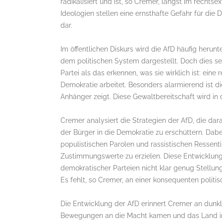
radikalisiert und ist, so Cremer, längst im rech
Ideologien stellen eine ernsthafte Gefahr für die
dar.
Im öffentlichen Diskurs wird die AfD häufig herun
dem politischen System dargestellt. Doch dies se
Partei als das erkennen, was sie wirklich ist: ei
Demokratie arbeitet. Besonders alarmierend ist di
Anhänger zeigt. Diese Gewaltbereitschaft wird in
Cremer analysiert die Strategien der AfD, die da
der Bürger in die Demokratie zu erschüttern. Dabe
populistischen Parolen und rassistischen Ressenti
Zustimmungswerte zu erzielen. Diese Entwicklung 
demokratischer Parteien nicht klar genug Stellun
Es fehlt, so Cremer, an einer konsequenten polit
Die Entwicklung der AfD erinnert Cremer an dunkl
Bewegungen an die Macht kamen und das Land in e