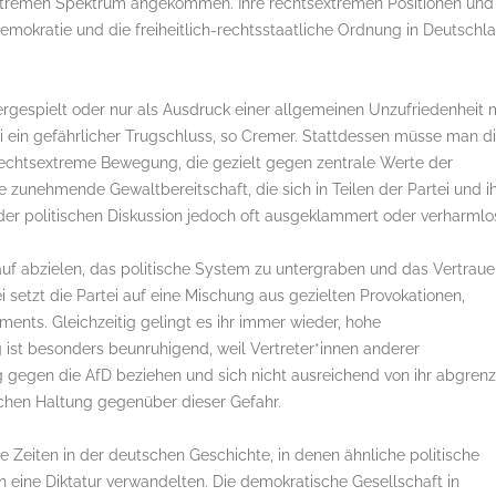
tsextremen Spektrum angekommen. Ihre rechtsextremen Positionen und
 Demokratie und die freiheitlich-rechtsstaatliche Ordnung in Deutschl
tergespielt oder nur als Ausdruck einer allgemeinen Unzufriedenheit 
i ein gefährlicher Trugschluss, so Cremer. Stattdessen müsse man d
ne rechtsextreme Bewegung, die gezielt gegen zentrale Werte der
e zunehmende Gewaltbereitschaft, die sich in Teilen der Partei und i
 der politischen Diskussion jedoch oft ausgeklammert oder verharmlos
rauf abzielen, das politische System zu untergraben und das Vertrau
i setzt die Partei auf eine Mischung aus gezielten Provokationen,
ments. Gleichzeitig gelingt es ihr immer wieder, hohe
ist besonders beunruhigend, weil Vertreter*innen anderer
g gegen die AfD beziehen und sich nicht ausreichend von ihr abgrenz
ischen Haltung gegenüber dieser Gefahr.
e Zeiten in der deutschen Geschichte, in denen ähnliche politische
ine Diktatur verwandelten. Die demokratische Gesellschaft in