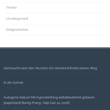
Thriller
Uncategorized
Zeitgeschehen
Sehnsucht nach den Wurzeln: Ein Heimkind findet seinen Weg
8 Uhr Schnitt
Autogene Geburt: Mit Hypnobirthing selbstbestimmt gebären
[paperback] Bartig-Prang, Tatje [Jan 14, 2026]