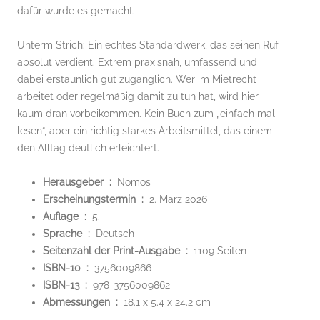
dafür wurde es gemacht.
Unterm Strich: Ein echtes Standardwerk, das seinen Ruf
absolut verdient. Extrem praxisnah, umfassend und
dabei erstaunlich gut zugänglich. Wer im Mietrecht
arbeitet oder regelmäßig damit zu tun hat, wird hier
kaum dran vorbeikommen. Kein Buch zum „einfach mal
lesen“, aber ein richtig starkes Arbeitsmittel, das einem
den Alltag deutlich erleichtert.
Herausgeber ‏ : ‎
Nomos
Erscheinungstermin ‏ : ‎
2. März 2026
Auflage ‏ : ‎
5.
Sprache ‏ : ‎
Deutsch
Seitenzahl der Print-Ausgabe ‏ : ‎
1109 Seiten
ISBN-10 ‏ : ‎
3756009866
ISBN-13 ‏ : ‎
978-3756009862
Abmessungen ‏ : ‎
18.1 x 5.4 x 24.2 cm