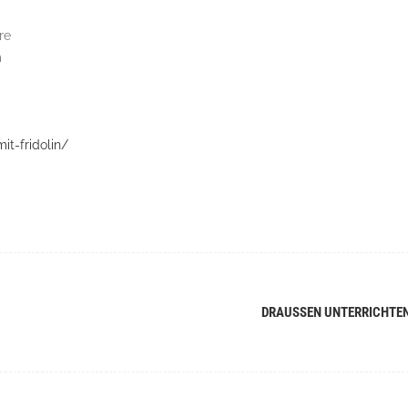
re
m
it-fridolin/
DRAUSSEN UNTERRICHTE