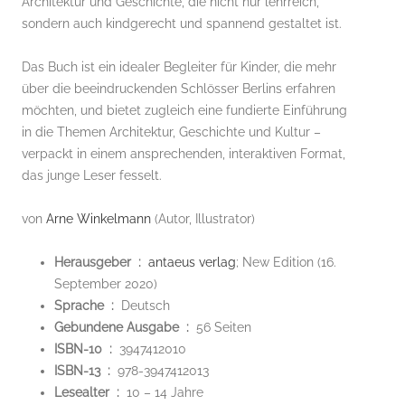
Architektur und Geschichte, die nicht nur lehrreich,
sondern auch kindgerecht und spannend gestaltet ist.
Das Buch ist ein idealer Begleiter für Kinder, die mehr
über die beeindruckenden Schlösser Berlins erfahren
möchten, und bietet zugleich eine fundierte Einführung
in die Themen Architektur, Geschichte und Kultur –
verpackt in einem ansprechenden, interaktiven Format,
das junge Leser fesselt.
von
Arne Winkelmann
(Autor, Illustrator)
Herausgeber ‏ : ‎
antaeus verlag
; New Edition (16.
September 2020)
Sprache ‏ : ‎
Deutsch
Gebundene Ausgabe ‏ : ‎
56 Seiten
ISBN-10 ‏ : ‎
3947412010
ISBN-13 ‏ : ‎
978-3947412013
Lesealter ‏ : ‎
10 – 14 Jahre