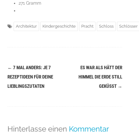
271 Gramm
Architektur
Kindergeschichte
Pracht
Schloss
Schlösser
←
7 MAL ANDERS: JE 7
ES WAR ALS HÄTT DER
Navigation
REZEPTIDEEN FÜR DEINE
HIMMEL DIE ERDE STILL
(Beiträge)
LIEBLINGSZUTATEN
GEKÜSST
→
Hinterlasse einen
Kommentar