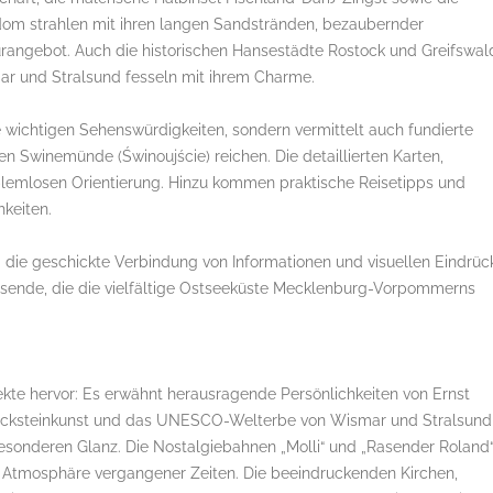
om strahlen mit ihren langen Sandstränden, bezaubernder
urangebot. Auch die historischen Hansestädte Rostock und Greifswal
r und Stralsund fesseln mit ihrem Charme.
le wichtigen Sehenswürdigkeiten, sondern vermittelt auch fundierte
n Swinemünde (Świnoujście) reichen. Die detaillierten Karten,
oblemlosen Orientierung. Hinzu kommen praktische Reisetipps und
keiten.
die geschickte Verbindung von Informationen und visuellen Eindrüc
isende, die die vielfältige Ostseeküste Mecklenburg-Vorpommerns
kte hervor: Es erwähnt herausragende Persönlichkeiten von Ernst
 Backsteinkunst und das UNESCO-Welterbe von Wismar und Stralsund
besonderen Glanz. Die Nostalgiebahnen „Molli“ und „Rasender Roland
le Atmosphäre vergangener Zeiten. Die beeindruckenden Kirchen,