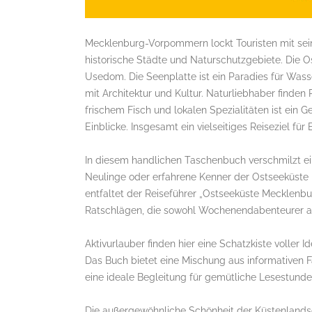
Mecklenburg-Vorpommern lockt Touristen mit sein
historische Städte und Naturschutzgebiete. Die 
Usedom. Die Seenplatte ist ein Paradies für Was
mit Architektur und Kultur. Naturliebhaber finden
frischem Fisch und lokalen Spezialitäten ist ein 
Einblicke. Insgesamt ein vielseitiges Reiseziel fü
In diesem handlichen Taschenbuch verschmilzt ein
Neulinge oder erfahrene Kenner der Ostseeküst
entfaltet der Reiseführer „Ostseeküste Mecklen
Ratschlägen, die sowohl Wochenendabenteurer a
Aktivurlauber finden hier eine Schatzkiste volle
Das Buch bietet eine Mischung aus informativen 
eine ideale Begleitung für gemütliche Lesestun
Die außergewöhnliche Schönheit der Küstenlandsc