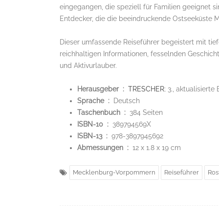
eingegangen, die speziell für Familien geeignet sin
Entdecker, die die beeindruckende Ostseeküste
Dieser umfassende Reiseführer begeistert mit t
reichhaltigen Informationen, fesselnden Geschicht
und Aktivurlauber.
Herausgeber ‏ : ‎
TRESCHER
; 3., aktualisierte
Sprache ‏ : ‎
Deutsch
Taschenbuch ‏ : ‎
384 Seiten
ISBN-10 ‏ : ‎
389794569X
ISBN-13 ‏ : ‎
978-3897945692
Abmessungen ‏ : ‎
12 x 1.8 x 19 cm
Mecklenburg-Vorpommern
Reiseführer
Ros