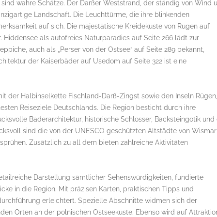
 sind wahre Schätze. Der Darßer Weststrand, der ständig von Wind 
einzigartige Landschaft. Die Leuchttürme, die ihre blinkenden
fmerksamkeit auf sich. Die majestätische Kreideküste von Rügen auf
r. Hiddensee als autofreies Naturparadies auf Seite 266 lädt zur
ppiche, auch als „Perser von der Ostsee“ auf Seite 289 bekannt,
rchitektur der Kaiserbäder auf Usedom auf Seite 322 ist eine
 der Halbinselkette Fischland-Darß-Zingst sowie den Inseln Rügen
sten Reiseziele Deutschlands. Die Region besticht durch ihre
cksvolle Bäderarchitektur, historische Schlösser, Backsteingotik und 
rucksvoll sind die von der UNESCO geschützten Altstädte von Wismar
sprühen. Zusätzlich zu all dem bieten zahlreiche Aktivitäten
etailreiche Darstellung sämtlicher Sehenswürdigkeiten, fundierte
cke in die Region. Mit präzisen Karten, praktischen Tipps und
urchführung erleichtert. Spezielle Abschnitte widmen sich der
en Orten an der polnischen Ostseeküste. Ebenso wird auf Attrakti