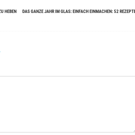
 ZU HEBEN
DAS GANZE JAHR IM GLAS: EINFACH EINMACHEN: 52 REZEPT
r