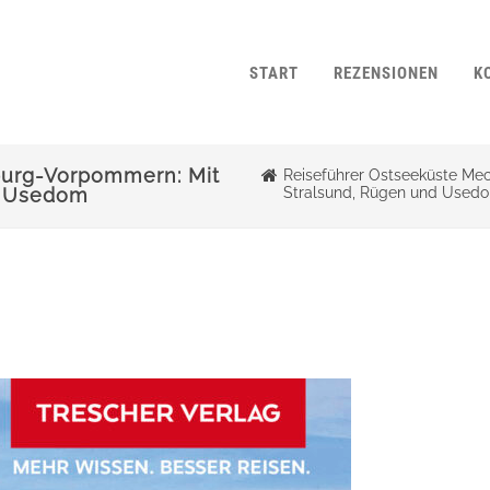
START
REZENSIONEN
K
burg-Vorpommern: Mit
Reiseführer Ostseeküste Me
nd Usedom
Stralsund, Rügen und Use