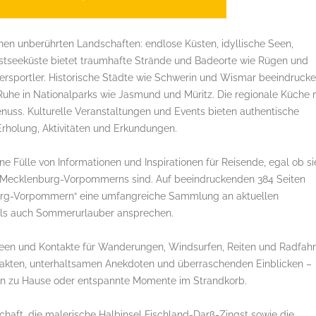
en unberührten Landschaften: endlose Küsten, idyllische Seen,
Ostseeküste bietet traumhafte Strände und Badeorte wie Rügen und
sersportler. Historische Städte wie Schwerin und Wismar beeindruck
 Ruhe in Nationalparks wie Jasmund und Müritz. Die regionale Küche 
Genuss. Kulturelle Veranstaltungen und Events bieten authentische
r Erholung, Aktivitäten und Erkundungen.
e Fülle von Informationen und Inspirationen für Reisende, egal ob si
e Mecklenburg-Vorpommerns sind. Auf beeindruckenden 384 Seiten
burg-Vorpommern“ eine umfangreiche Sammlung an aktuellen
ls auch Sommerurlauber ansprechen.
r Ideen und Kontakte für Wanderungen, Windsurfen, Reiten und Radfahr
Fakten, unterhaltsamen Anekdoten und überraschenden Einblicken –
den zu Hause oder entspannte Momente im Strandkorb.
haft, die malerische Halbinsel Fischland-Darß-Zingst sowie die