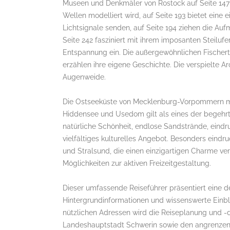
Museen und Denkmäler von Rostock auf Seite 147
Wellen modelliert wird, auf Seite 193 bietet eine 
Lichtsignale senden, auf Seite 194 ziehen die Au
Seite 242 fasziniert mit ihrem imposanten Steilufe
Entspannung ein. Die außergewöhnlichen Fischerte
erzählen ihre eigene Geschichte. Die verspielte A
Augenweide.
Die Ostseeküste von Mecklenburg-Vorpommern mit
Hiddensee und Usedom gilt als eines der begehrte
natürliche Schönheit, endlose Sandstrände, eindru
vielfältiges kulturelles Angebot. Besonders eind
und Stralsund, die einen einzigartigen Charme ver
Möglichkeiten zur aktiven Freizeitgestaltung.
Dieser umfassende Reiseführer präsentiert eine d
Hintergrundinformationen und wissenswerte Einbli
nützlichen Adressen wird die Reiseplanung und -d
Landeshauptstadt Schwerin sowie den angrenzend