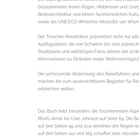
bezaubernden Inseln Rügen, Hiddensee und Used
Bäderarchitektur und einem facettenreichen Kult
sowie die UNESCO-Welterbe-Altstädte von Wisma
Der Trescher-Reiseführer präsentiert nicht nur al
Ausflugsideen, die von Schwerin bis zum polnische
Stadtpläne und vielfältigen Fotos dienen der pr
Informationen zu Stränden sowie Wellnessmöglich
Die umfassende Abdeckung des Reiseführers und 
machen ihn zum unverzichtbaren Begleiter für Re
entdecken wollen.
Das Buch hebt besonders die faszinierenden Aspe
Moritz Arndt bis Uwe Johnson auf Seite 69. Die
auf den Seiten 99 und 204 verleihen der Region 
auf den Seiten 142 und 265 schaffen eine reizvol