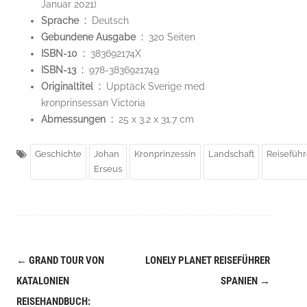
Januar 2021)
Sprache ‏ : ‎
Deutsch
Gebundene Ausgabe ‏ : ‎
320 Seiten
ISBN-10 ‏ : ‎
383692174X
ISBN-13 ‏ : ‎
978-3836921749
Originaltitel ‏ : ‎
Upptäck Sverige med
kronprinsessan Victoria
Abmessungen ‏ : ‎
25 x 3.2 x 31.7 cm
Geschichte
Johan
Kronprinzessin
Landschaft
Reiseführ
Erseus
←
GRAND TOUR VON
LONELY PLANET REISEFÜHRER
Navigation
KATALONIEN
SPANIEN
→
(Beiträge)
REISEHANDBUCH: