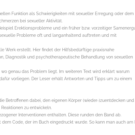
uellen Funktion als Schwierigkeiten mit sexueller Erregung oder dem
merzen bei sexueller Aktivität.
spiel Erektionsprobleme und ein früher bzw. vorzeitiger Samenerg
n sexuelle Probleme oft und langanhaltend auftreten und mit
e Werk erstellt. Hier findet der Hilfsbedürftige praxisnahe
tion, Diagnostik und psychotherapeutische Behandlung von sexuellen
wo genau das Problem liegt. Im weiteren Text wird erklärt warum
afür vorliegen. Der Leser erhält Antworten und Tipps um zu einem
ie Betroffenen dabei, den eigenen Körper (wieder-)zuentdecken und 
n Reaktionen zu entwickeln.
ezogener Interventionen enthalten. Diese runden den Band ab.
it dem Code, der im Buch eingedruckt wurde. So kann man auch am