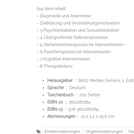
Aus dem Inhalt
– Diagnostik und Anamnese
– Zielklärung und Veränderungsmotivation
– 3 Psychoedukation und Sexualedukation
– 4 Übergreifende Selbstexploration
– 5 Verhaltenstherapeutische Interventionen •
– 6 Paartherapeutische Interventionen
– 7 Kognitive Interventionen
– 8 Therapiebilanz
Herausgeber ‏ : ‎
Beltz Medien-Service; 1. Edit
Sprache ‏ : ‎
Deutsch
Taschenbuch ‏ : ‎
200 Seiten
ISBN-10 ‏ : ‎
3621287264
ISBN-13 ‏ : ‎
978-3621287265
Abmessungen ‏ : ‎
21 x 1.4 x 29.6 cm
Erektionsstörungen
Orgasmusstörungen
Pa