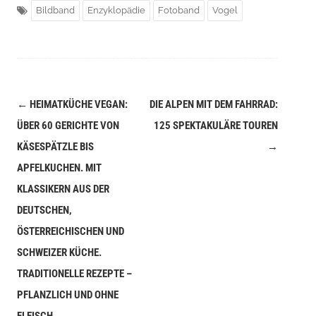
Bildband
Enzyklopädie
Fotoband
Vogel
←
HEIMATKÜCHE VEGAN:
DIE ALPEN MIT DEM FAHRRAD:
Navigation
ÜBER 60 GERICHTE VON
125 SPEKTAKULÄRE TOUREN
(Beiträge)
KÄSESPÄTZLE BIS
→
APFELKUCHEN. MIT
KLASSIKERN AUS DER
DEUTSCHEN,
ÖSTERREICHISCHEN UND
SCHWEIZER KÜCHE.
TRADITIONELLE REZEPTE –
PFLANZLICH UND OHNE
FLEISCH