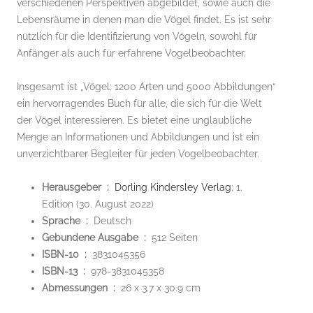
verschiedenen Perspektiven abgebildet, sowie auch die
Lebensräume in denen man die Vögel findet. Es ist sehr
nützlich für die Identifizierung von Vögeln, sowohl für
Anfänger als auch für erfahrene Vogelbeobachter.
Insgesamt ist „Vögel: 1200 Arten und 5000 Abbildungen“
ein hervorragendes Buch für alle, die sich für die Welt
der Vögel interessieren. Es bietet eine unglaubliche
Menge an Informationen und Abbildungen und ist ein
unverzichtbarer Begleiter für jeden Vogelbeobachter.
Herausgeber ‏ : ‎
Dorling Kindersley Verlag
; 1.
Edition (30. August 2022)
Sprache ‏ : ‎
Deutsch
Gebundene Ausgabe ‏ : ‎
512 Seiten
ISBN-10 ‏ : ‎
3831045356
ISBN-13 ‏ : ‎
978-3831045358
Abmessungen ‏ : ‎
26 x 3.7 x 30.9 cm