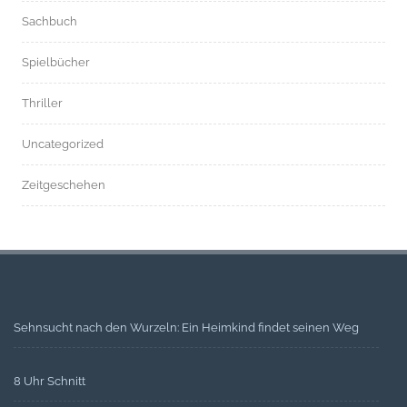
Sachbuch
Spielbücher
Thriller
Uncategorized
Zeitgeschehen
Sehnsucht nach den Wurzeln: Ein Heimkind findet seinen Weg
8 Uhr Schnitt