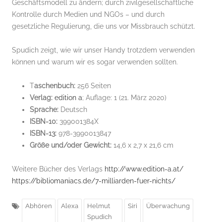
Geschäftsmodell zu ändern; durch zivilgesellschaftliche
Kontrolle durch Medien und NGOs – und durch
gesetzliche Regulierung, die uns vor Missbrauch schützt.
Spudich zeigt, wie wir unser Handy trotzdem verwenden
können und warum wir es sogar verwenden sollten.
T
aschenbuch:
256 Seiten
Verlag:
edition a
; Auflage: 1 (21. März 2020)
Sprache:
Deutsch
ISBN-10:
399001384X
ISBN-13:
978-3990013847
Größe und/oder Gewicht:
14,6 x 2,7 x 21,6 cm
Weitere Bücher des Verlags
http://www.edition-a.at/
https://bibliomaniacs.de/7-milliarden-fuer-nichts/
Abhören
Alexa
Helmut
Siri
Überwachung
Spudich