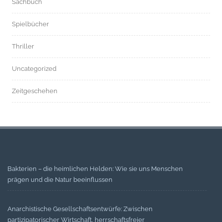
Sachbuch
Spielbücher
Thriller
Uncategorized
Zeitgeschehen
Bakterien – die heimlichen Helden: Wie sie uns Menschen
prägen und die Natur beeinflussen
Anarchistische Gesellschaftsentwürfe: Zwischen
partizipatorischer Wirtschaft, herrschaftsfreier