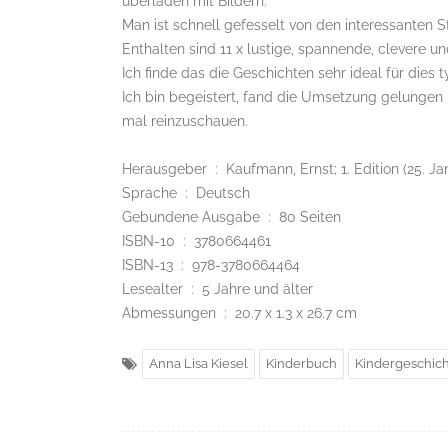
überladen mit Bildern.
Man ist schnell gefesselt von den interessanten S
Enthalten sind 11 x lustige, spannende, clevere 
Ich finde das die Geschichten sehr ideal für dies 
Ich bin begeistert, fand die Umsetzung gelungen 
mal reinzuschauen.
Herausgeber ‏ : ‎ Kaufmann, Ernst; 1. Edition (25
Sprache ‏ : ‎ Deutsch
Gebundene Ausgabe ‏ : ‎ 80 Seiten
ISBN-10 ‏ : ‎ 3780664461
ISBN-13 ‏ : ‎ 978-3780664464
Lesealter ‏ : ‎ 5 Jahre und älter
Abmessungen ‏ : ‎ 20.7 x 1.3 x 26.7 cm
Anna Lisa Kiesel
Kinderbuch
Kindergeschic